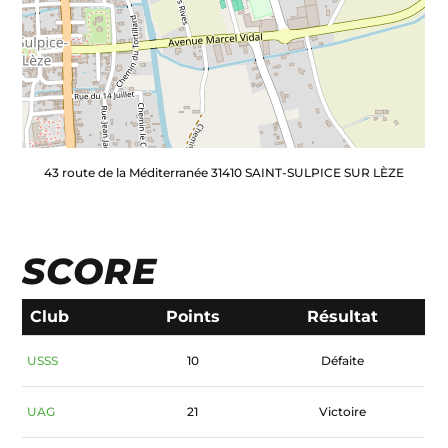
43 route de la Méditerranée 31410 SAINT-SULPICE SUR LÈZE
SCORE
Club
Points
Résultat
USSS
10
Défaite
UAG
21
Victoire