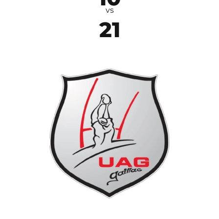
vs
21