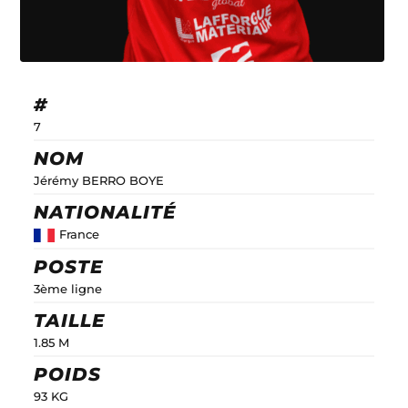
#
7
NOM
Jérémy BERRO BOYE
NATIONALITÉ
France
POSTE
3ème ligne
TAILLE
1.85 M
POIDS
93 KG