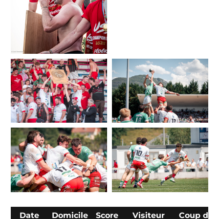
Date
Domicile
Score
Visiteur
Coup d'e