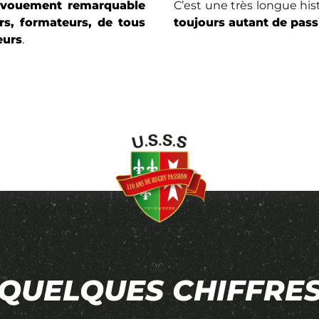
évouement remarquable
C’est une très longue his
rs, formateurs, de tous
toujours autant de pas
eurs
.
QUELQUES CHIFFRE