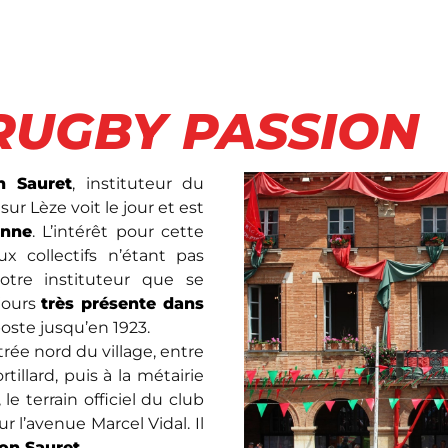
 RUGBY PASSION
n Sauret
, instituteur du
sur Lèze voit le jour et est
enne
. L’intérêt pour cette
ux collectifs n’étant pas
otre instituteur que se
jours
très présente dans
poste jusqu’en 1923.
rée nord du village, entre
illard, puis à la métairie
e terrain officiel du club
ur l’avenue Marcel Vidal. Il
on Sauret
.