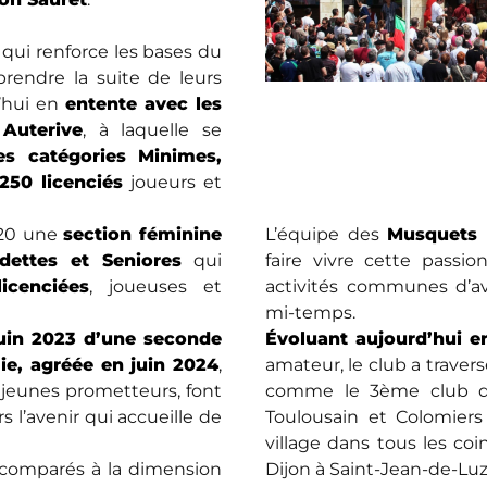
e qui renforce les bases du
rendre la suite de leurs
d’hui en
entente avec les
 Auterive
, à laquelle se
s catégories Minimes,
250 licenciés
joueurs et
020 une
section féminine
L’équipe des
Musquets 
dettes et Seniores
qui
faire vivre cette passi
icenciées
, joueuses et
activités communes d’av
mi-temps.
juin 2023 d’une seconde
Évoluant aujourd’hui en
e, agréée en juin 2024
,
amateur, le club a traver
 jeunes prometteurs, font
comme le 3ème club de
 l’avenir qui accueille de
Toulousain et Colomiers
village dans tous les co
, comparés à la dimension
Dijon à Saint-Jean-de-Luz