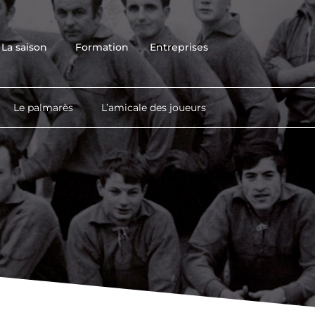
Accueil
Club
La saison
Formation
Entreprises
Équipes
La saison
Formation
Le palmarès
L’amicale des joueurs
Entreprises
Contact
Boutique