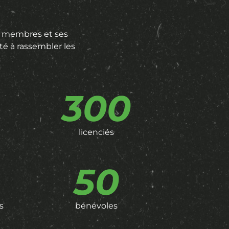
ses membres et ses
té à rassembler les
.
300
licenciés
50
s
bénévoles