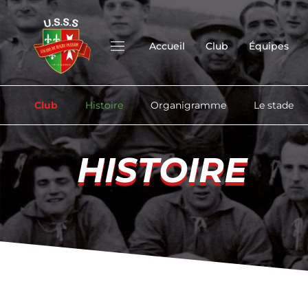
Accueil
Club
Équipes
Club
Histoire
Organigramme
Le stade
HISTOIRE
HISTOIRE