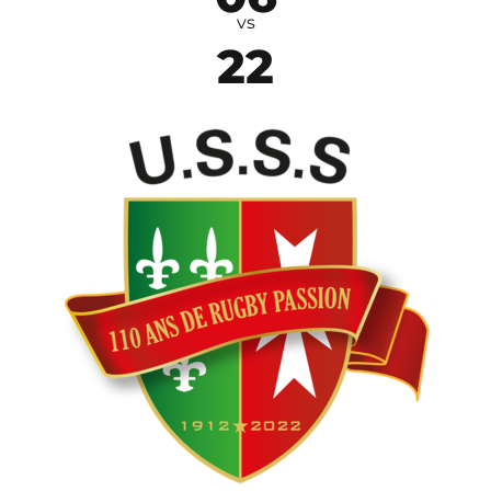
vs
22