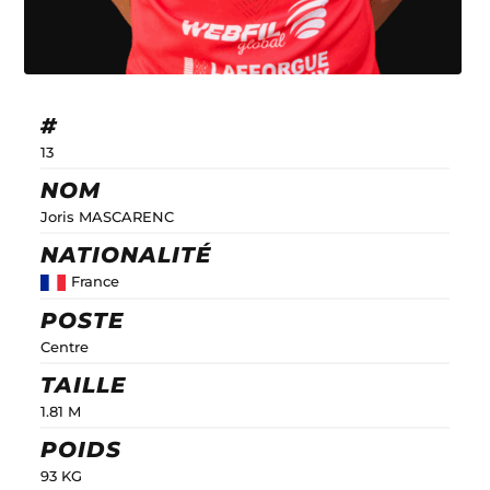
#
13
NOM
Joris MASCARENC
NATIONALITÉ
France
POSTE
Centre
TAILLE
1.81 M
POIDS
93 KG