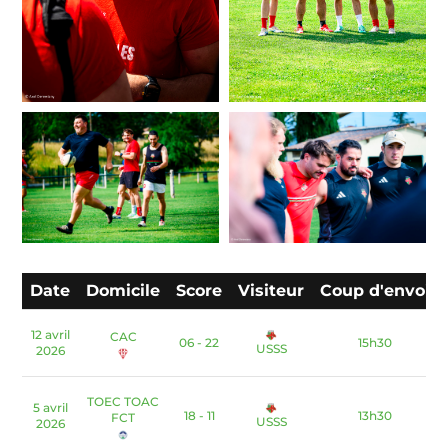
Date
Domicile
Score
Visiteur
Coup d'envoi
12 avril
CAC
06 - 22
15h30
USSS
2026
TOEC TOAC
5 avril
18 - 11
13h30
FCT
USSS
2026