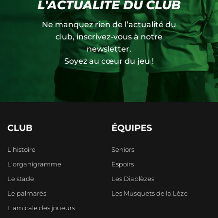
L'ACTUALITÉ DU CLUB
Ne manquez rien de l’actualité du
club, inscrivez-vous à notre
newsletter.
Soyez au cœur du jeu !
CLUB
ÉQUIPES
L'histoire
Seniors
L'organigramme
Espoirs
Le stade
Les Diablèzes
Le palmarès
Les Musquets de la Lèze
L'amicale des joueurs