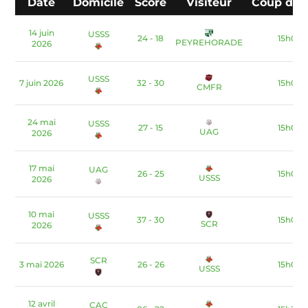
Date
Domicile
Score
Visiteur
Coup d'e
14 juin
USSS
24 - 18
15h00
PEYREHORADE
2026
USSS
7 juin 2026
32 - 30
15h00
CMFR
24 mai
USSS
27 - 15
15h00
UAG
2026
17 mai
UAG
26 - 25
15h00
USSS
2026
10 mai
USSS
37 - 30
15h00
SCR
2026
SCR
3 mai 2026
26 - 26
15h00
USSS
12 avril
CAC