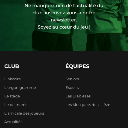
Ne manquez rien de l’actualité du
club, inscrivez-vous à notre
newsletter.
Soyez au cœur du jeu !
CLUB
ÉQUIPES
L'histoire
Seniors
L'organigramme
Espoirs
Le stade
Les Diablèzes
Le palmarès
Les Musquets de la Lèze
L'amicale des joueurs
Actualités