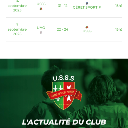
14
USSS
septembre
31 - 12
15h30
CÉRET SPORTIF
2025
7
UAG
septembre
22 - 24
15h30
USSS
2025
L'ACTUALITÉ DU CLUB