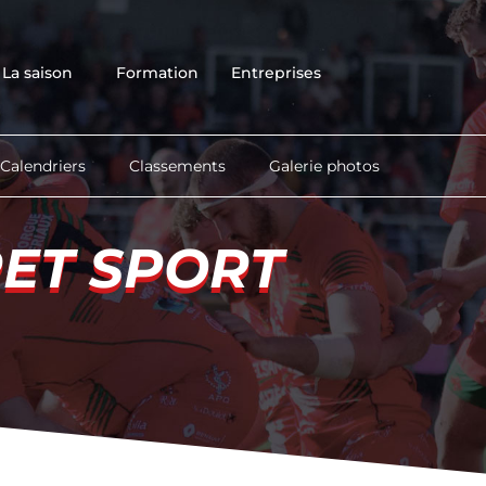
Accueil
Club
La saison
Formation
Entreprises
Équipes
La saison
Formation
Calendriers
Classements
Galerie photos
Entreprises
Contact
RET SPORT
RET SPORT
Boutique