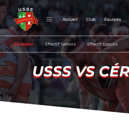
Accueil
Club
Équipes
La saison
Effectif Seniors
Effectif Espoirs
USSS VS CÉ
USSS VS CÉ