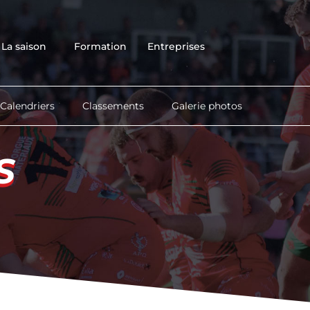
Accueil
Club
La saison
Formation
Entreprises
Équipes
La saison
Formation
Calendriers
Classements
Galerie photos
Entreprises
Contact
S
S
Boutique