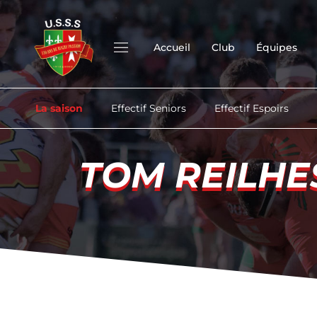
Accueil
Club
Équipes
La saison
Effectif Seniors
Effectif Espoirs
TOM REILHE
TOM REILHE