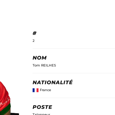
#
2
NOM
Tom REILHES
NATIONALITÉ
France
POSTE
Talonneur