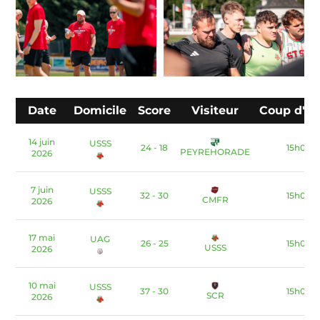
Date
Domicile
Score
Visiteur
Coup d'en
14 juin
USSS
24 - 18
15h00
PEYREHORADE
2026
7 juin
USSS
32 - 30
15h00
CMFR
2026
17 mai
UAG
26 - 25
15h00
USSS
2026
10 mai
USSS
37 - 30
15h00
SCR
2026