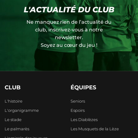
L'ACTUALITÉ DU CLUB
Ne manquez rien de l’actualité du
club, inscrivez-vous à notre
newsletter.
Soyez au cœur du jeu !
CLUB
ÉQUIPES
L'histoire
Seniors
L'organigramme
Espoirs
Le stade
Les Diablèzes
Le palmarès
Les Musquets de la Lèze