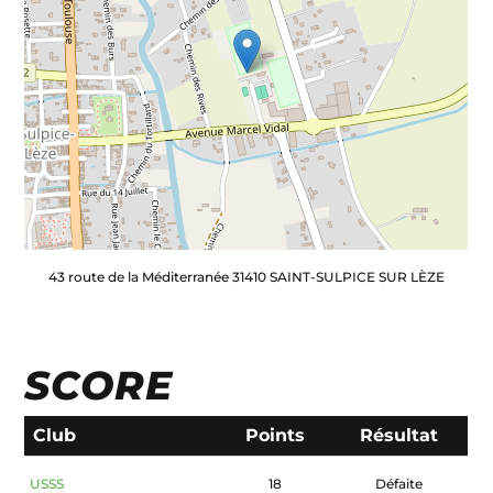
43 route de la Méditerranée 31410 SAINT-SULPICE SUR LÈZE
SCORE
Club
Points
Résultat
USSS
18
Défaite