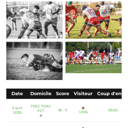
Date
Domicile
Score
Visiteur
Coup d'envo
TOEC TOAC
5 avril
18 - 11
13h30
FCT
USSS
2026