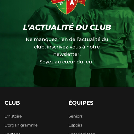
L'ACTUALITÉ DU CLUB
Ne manquez rien de l’actualité du
club, inscrivez-vous à notre
newsletter.
Soyez au cœur du jeu !
CLUB
ÉQUIPES
L'histoire
Seniors
L'organigramme
Espoirs
Le stade
Les Diablèzes