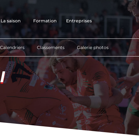
Accueil
Club
La saison
Formation
Entreprises
Équipes
La saison
Formation
Calendriers
Classements
Galerie photos
Entreprises
Contact
I
I
Boutique