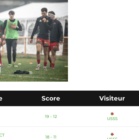
e
Score
Visiteur
19 - 12
USSS
CT
18 - 11
USSS