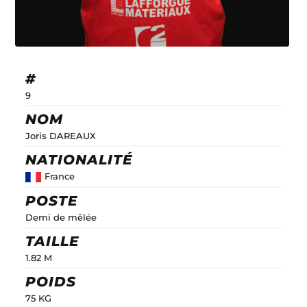
#
9
NOM
Joris DAREAUX
NATIONALITÉ
France
POSTE
Demi de mêlée
TAILLE
1.82 M
POIDS
75 KG