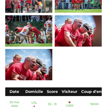
Date
Domicile
Score
Visiteur
Coup d'envo
25 mai
USL
32 - 13
15h00
USSS
2025