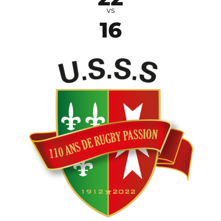
vs
16