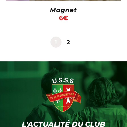
Magnet
6
€
1
2
L'ACTUALITÉ DU CLUB