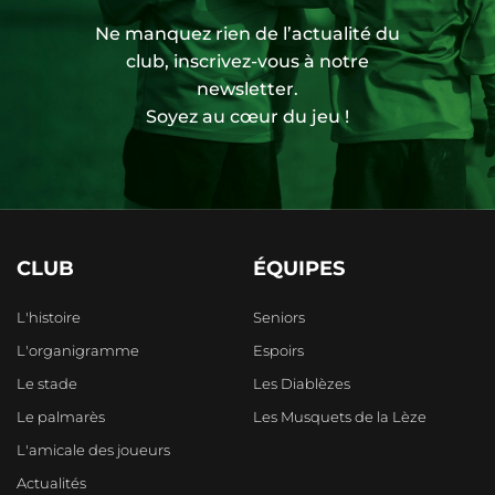
Ne manquez rien de l’actualité du
club, inscrivez-vous à notre
newsletter.
Soyez au cœur du jeu !
CLUB
ÉQUIPES
L'histoire
Seniors
L'organigramme
Espoirs
Le stade
Les Diablèzes
Le palmarès
Les Musquets de la Lèze
L'amicale des joueurs
Actualités