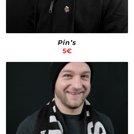
Pin’s
5
€