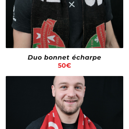
Duo bonnet écharpe
50
€