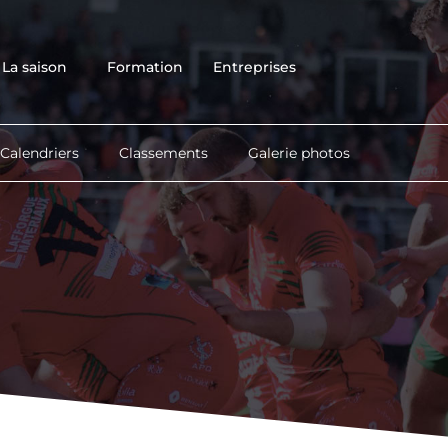
Accueil
Club
La saison
Formation
Entreprises
Équipes
La saison
Formation
Calendriers
Classements
Galerie photos
Entreprises
Contact
Boutique