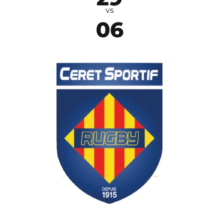
vs
06