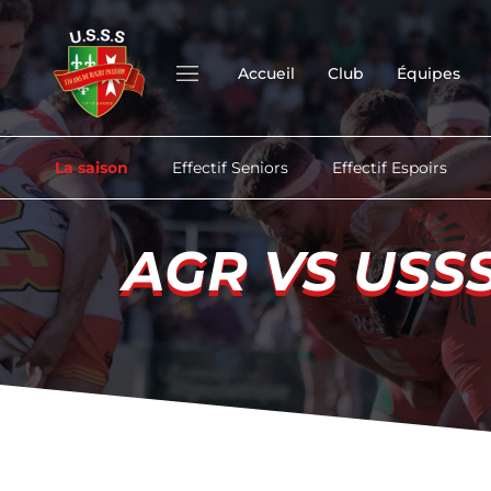
Accueil
Club
Équipes
La saison
Effectif Seniors
Effectif Espoirs
AGR VS USS
AGR VS USS