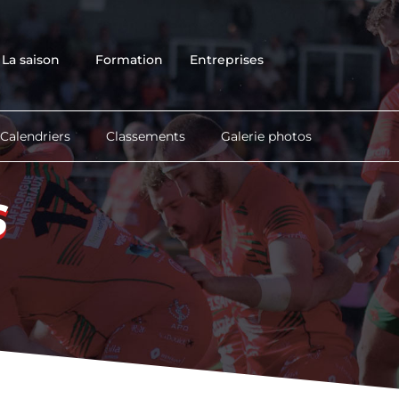
Accueil
Club
La saison
Formation
Entreprises
Équipes
La saison
Formation
Calendriers
Classements
Galerie photos
Entreprises
Contact
S
S
Boutique