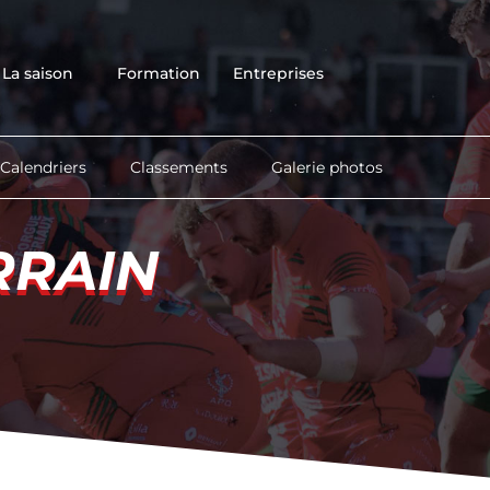
Accueil
Club
La saison
Formation
Entreprises
Équipes
La saison
Formation
Calendriers
Classements
Galerie photos
Entreprises
Contact
RRAIN
RRAIN
Boutique