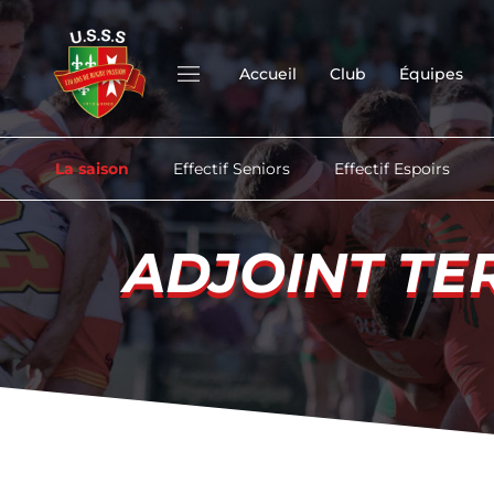
Accueil
Club
Équipes
La saison
Effectif Seniors
Effectif Espoirs
ADJOINT TE
ADJOINT TE