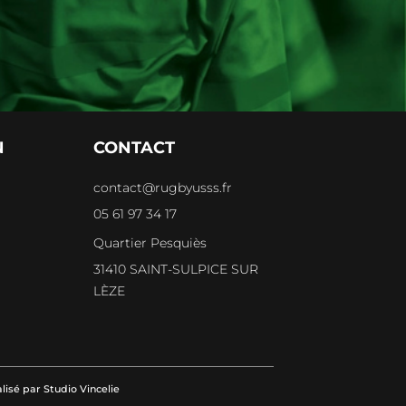
N
CONTACT
contact@rugbyusss.fr
05 61 97 34 17
e
Quartier Pesquiès
31410 SAINT-SULPICE SUR
LÈZE
alisé par
Studio Vincelie