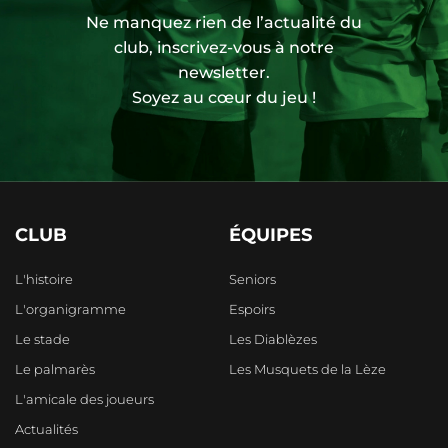
Ne manquez rien de l’actualité du
club, inscrivez-vous à notre
newsletter.
Soyez au cœur du jeu !
CLUB
ÉQUIPES
L'histoire
Seniors
L'organigramme
Espoirs
Le stade
Les Diablèzes
Le palmarès
Les Musquets de la Lèze
L'amicale des joueurs
Actualités