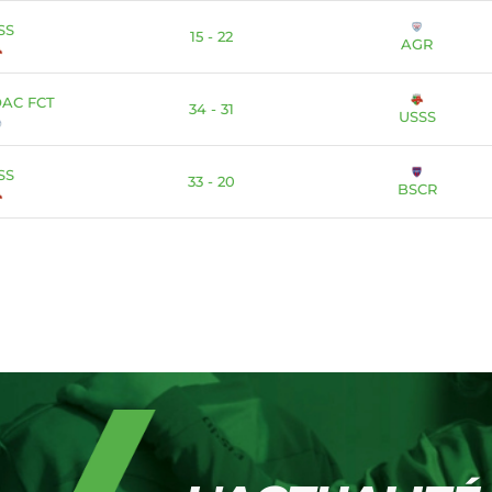
SS
15 - 22
AGR
OAC FCT
34 - 31
USSS
SS
33 - 20
BSCR