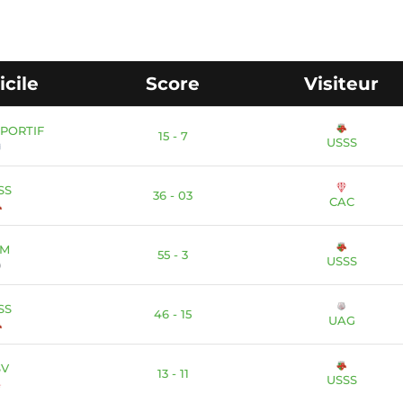
cile
Score
Visiteur
SPORTIF
15 - 7
USSS
SS
36 - 03
CAC
CM
55 - 3
USSS
SS
46 - 15
UAG
SV
13 - 11
USSS