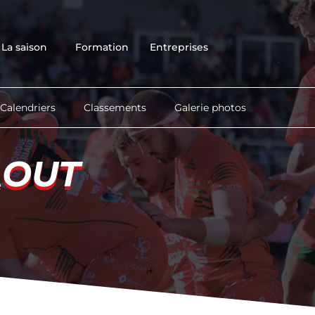
Accueil
Club
La saison
Formation
Entreprises
Équipes
La saison
Formation
Calendriers
Classements
Galerie photos
Entreprises
Contact
AOUT
AOUT
Boutique