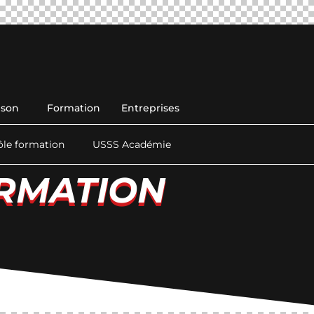
ison
Formation
Entreprises
ôle formation
USSS Académie
RMATION
RMATION