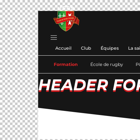
Accueil
Club
Équipes
La sa
Formation
École de rugby
P
HEADER FO
HEADER FO